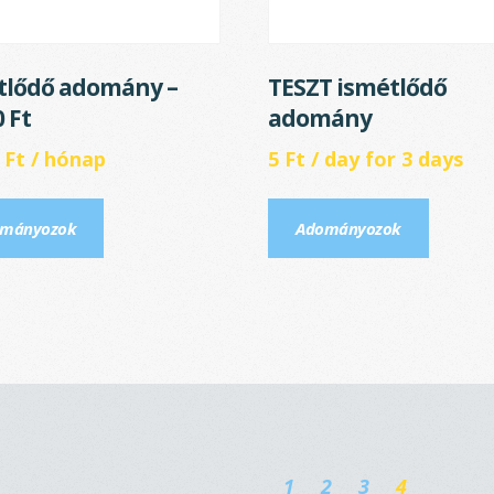
tlődő adomány –
TESZT ismétlődő
 Ft
adomány
0
Ft
/ hónap
5
Ft
/ day for 3 days
mányozok
Adományozok
1
2
3
4