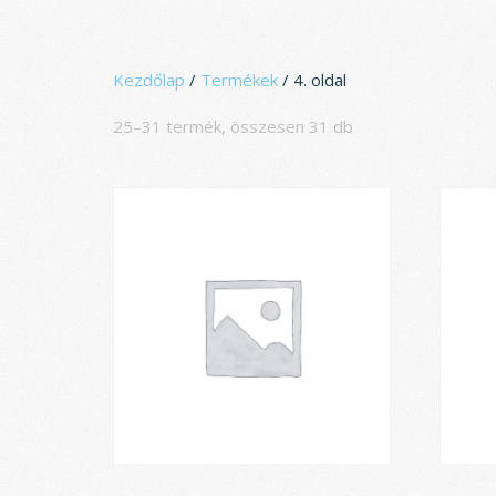
Ugrás
a
tartalomhoz
Kezdőlap
/
Termékek
/ 4. oldal
25–31 termék, összesen 31 db