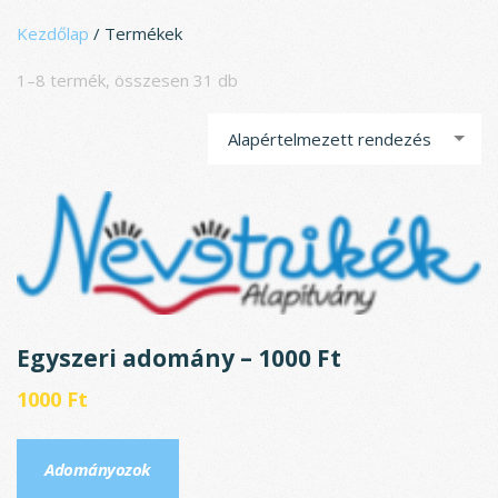
Ugrás
Kezdőlap
/ Termékek
a
tartalomhoz
1–8 termék, összesen 31 db
Alapértelmezett rendezés
Egyszeri adomány – 1000 Ft
1000
Ft
Adományozok