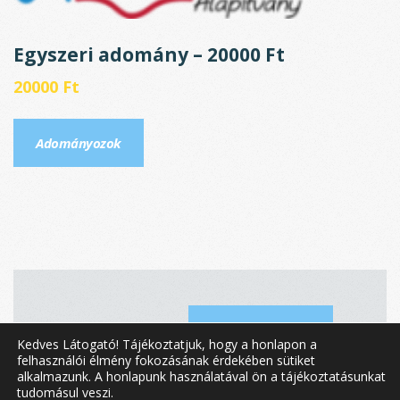
Egyszeri adomány – 20000 Ft
20000
Ft
Adományozok
1
2
3
4
OLDER
Kedves Látogató! Tájékoztatjuk, hogy a honlapon a
felhasználói élmény fokozásának érdekében sütiket
alkalmazunk. A honlapunk használatával ön a tájékoztatásunkat
tudomásul veszi.