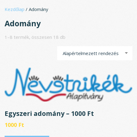
Ugrás
Kezdőlap
/ Adomány
a
tartalomhoz
Adomány
1–8 termék, összesen 18 db
Alapértelmezett rendezés
Egyszeri adomány – 1000 Ft
1000
Ft