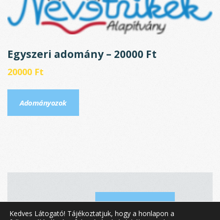
Egyszeri adomány – 20000 Ft
20000
Ft
Adományozok
1
2
3
OLDER
Kedves Látogató! Tájékoztatjuk, hogy a honlapon a