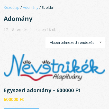
Ugrás
Kezdőlap
/
Adomány
/ 3. oldal
a
tartalomhoz
Adomány
17–18 termék, összesen 18 db
Alapértelmezett rendezés
Egyszeri adomány – 600000 Ft
600000
Ft