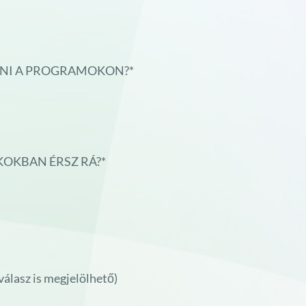
NNI A PROGRAMOKON?*
OKBAN ÉRSZ RÁ?*
álasz is megjelölhető)