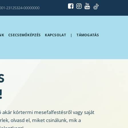
001-23125324-00000000
NK
CSECSEMŐKÉPZÉS
KAPCSOLAT
|
TÁMOGATÁS
S
!
akár kórtermi mesefalfestésről vagy saját 
, olvasd el, miket csinálunk, mik a 