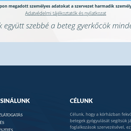
lapon megadott személyes adatokat a szervezet harmadik személ
Adatvédelmi tájékoztatók és nyilatkozat
k együtt szebbé a beteg gyerkőcök minde
CSINÁLUNK
CÉLUNK
Célunk, hogy a kórházban fekvő
LÁTOGATÁS
betegek gyógyulását segítsük j
ÉS
foglalkozások szervezésével, ez
SZÍTÉS