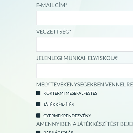
E-MAIL CÍM*
VÉGZETTSÉG*
JELENLEGI MUNKAHELY/ISKOLA*
MELY TEVÉKENYSÉGEKBEN VENNÉL RÉSZ
KÓRTERMI MESEFALFESTÉS
JÁTÉKKÉSZÍTÉS
GYERMEKRENDEZVÉNY
AMENNYIBEN A JÁTÉKKÉSZÍTÉST BEJE
BARKÁCSOLÁS