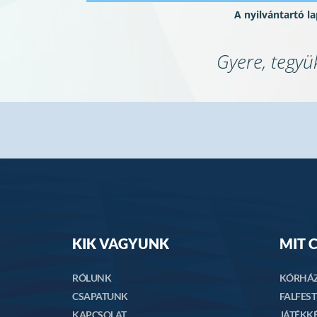
A nyilvántartó 
Gyere, tegyü
KIK VAGYUNK
MIT 
RÓLUNK
KÓRHÁZ
CSAPATUNK
FALFEST
KAPCSOLAT
JÁTÉKKÉ