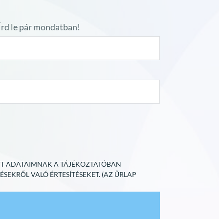
Írd le pár mondatban!
TT ADATAIMNAK A TÁJÉKOZTATÓBAN
EKRŐL VALÓ ÉRTESÍTÉSEKET. (AZ ŰRLAP