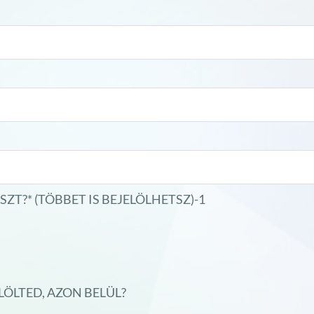
T?* (TÖBBET IS BEJELÖLHETSZ)-1
LÖLTED, AZON BELÜL?