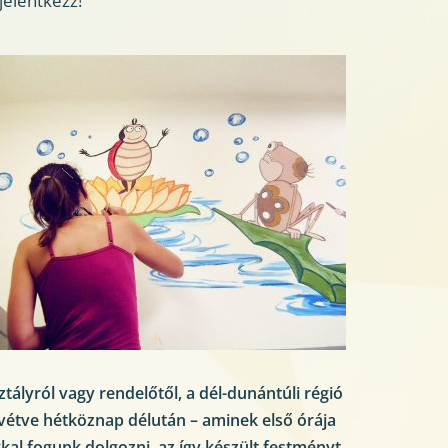
 jelentkezz!
tályról vagy rendelőtől, a dél-dunántúli régió 
vétve hétköznap délután – aminek első órája 
al fogunk dolgozni, az így készült festményt 