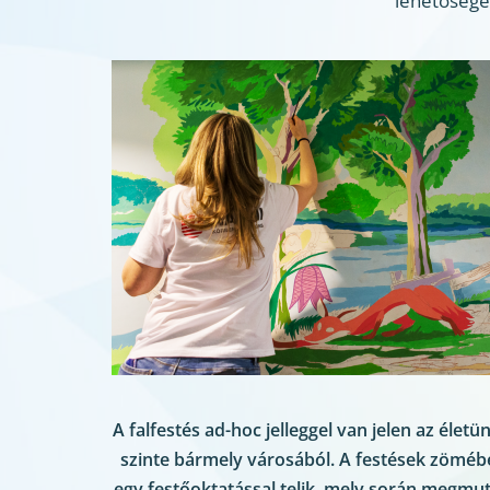
lehetőségek
A falfestés ad-hoc jelleggel van jelen az élet
szinte bármely városából. A festések zömébe
egy festőoktatással telik, mely során megmuta