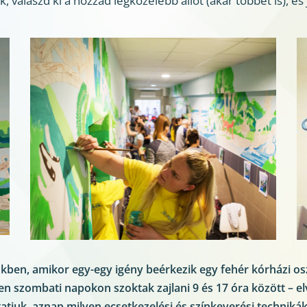
, válaszd ki a hozzád legközelebb állót (akár többet is), és
ünkben, amikor egy-egy igény beérkezik egy fehér kórházi osz
n szombati napokon szoktak zajlani 9 és 17 óra között – el
tjuk, aznap milyen ecsetkezelési és színkeverési technikákk