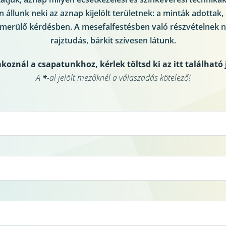
állunk neki az aznap kijelölt területnek: a minták adottak, a
elmerülő kérdésben. A mesefalfestésben való részvételnek ne
rajztudás, bárkit szívesen látunk.
koznál a csapatunkhoz, kérlek töltsd ki az itt található 
A 
*
-al jelölt mezőknél a válaszadás kötelező!