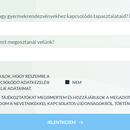
 vagy gyermekrendezvényekhez kapcsolódó tapasztalataid? 
amit megosztanál velünk?
RULOK, HOGY RÉSZEMRE A
PCSOLÓDÓ ADATKEZELÉSI
NEM
LJE ADATAIMAT.
I TÁJÉKOZTATÓKAT MEGISMERTEM ÉS HOZZÁJÁRULOK A MEGADO
ADOM A NEVETNIKÉKKEL KAPCSOLATOS ÚJDONSÁGOKRÓL, TÖRTÉNÉS
JELENTKEZEM