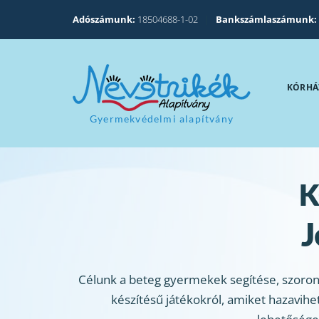
Adószámunk:
18504688-1-02
|
Bankszámlaszámunk:
KÓRHÁ
Gyermekvédelmi alapítvány
K
J
Célunk a beteg gyermekek segítése, szorongá
készítésű játékokról, amiket hazavihe