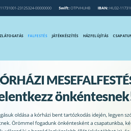
11731001-23125324-00000000
|
Swift:
OTPVHUHB
|
IBAN:
HU32-11731
ZLÁTOGATÁS
FALFESTÉS
JÁTÉKKÉSZÍTÉS
HÁZFELÚJÍTÁS
CSAPATU
ÓRHÁZI MESEFALFESTÉ
elentkezz önkéntesnek
suk oldása a kórházi bent tartózkodás idején, legyen szó 
tnek. Örömmel fogadunk önkéntesként a csapatunkba, kérlek