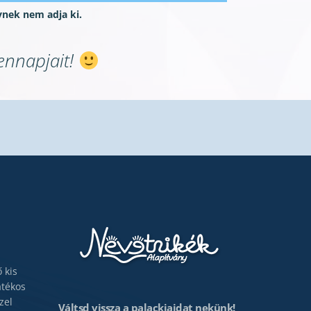
ynek nem adja ki.
nnapjait! 
 kis
átékos
zel
Váltsd vissza a palackjaidat nekünk!