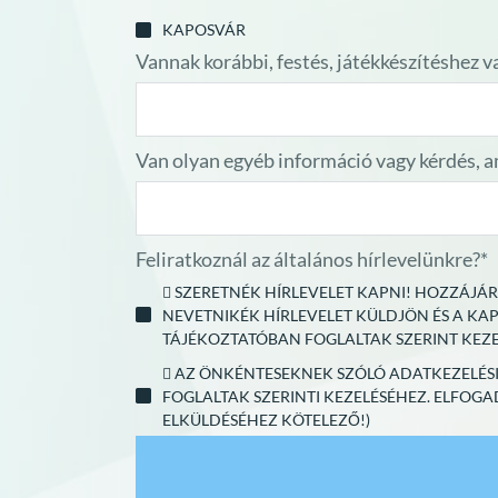
KAPOSVÁR
Vannak korábbi, festés, játékkészítéshez
Van olyan egyéb információ vagy kérdés, 
Feliratkoznál az általános hírlevelünkre?*
 SZERETNÉK HÍRLEVELET KAPNI! HOZZÁJÁ
NEVETNIKÉK HÍRLEVELET KÜLDJÖN ÉS A KA
TÁJÉKOZTATÓBAN FOGLALTAK SZERINT KEZE
 AZ ÖNKÉNTESEKNEK SZÓLÓ ADATKEZELÉS
FOGLALTAK SZERINTI KEZELÉSÉHEZ. ELFOG
ELKÜLDÉSÉHEZ KÖTELEZŐ!)