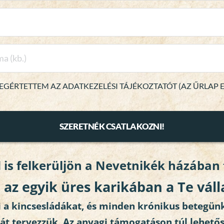
EGÉRTETTEM AZ ADATKEZELÉSI TÁJÉKOZTATÓT (AZ ŰRLAP
SZERETNÉK CSATLAKOZNI!
 is felkerüljön a Nevetnikék házában
az egyik üres karikában a Te váll
 a kincsesládákat, és minden krónikus betegünk 
át tervezzük. Az anyagi támogatáson túl lehetős