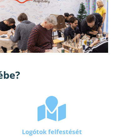
ébe?
Logótok felfestését