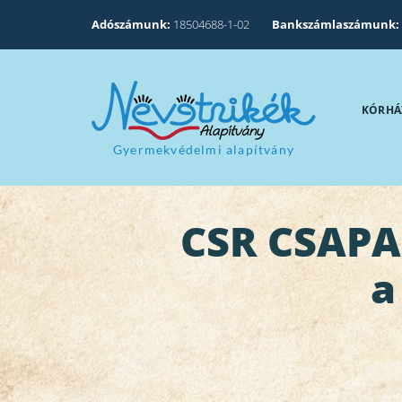
Adószámunk:
18504688-1-02
|
Bankszámlaszámunk:
KÓRHÁ
Gyermekvédelmi alapítvány
CSR CSAPA
a