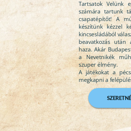
Tartsatok Velünk e
számára tartunk tá
csapatépítőt! A m
készítünk kézzel ké
kincsesládából válas
beavatkozás után 
haza. Akár Budapeste
a Nevetnikék műh
szuper élmény.
A játékokat a pécs
megkapni a felépülé
SZERETNÉ