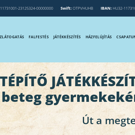
11731001-23125324-00000000
|
Swift:
OTPVHUHB
|
IBAN:
HU32-11731
ZLÁTOGATÁS
FALFESTÉS
JÁTÉKKÉSZÍTÉS
HÁZFELÚJÍTÁS
CSAPATU
TÉPÍTŐ JÁTÉKKÉSZ
 beteg gyermekeké
Út a megte