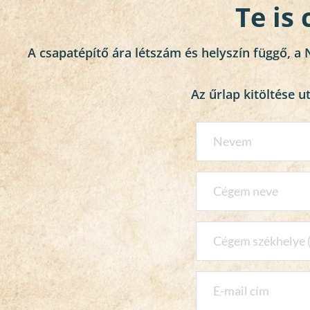
  Te i
A csapatépítő ára létszám és helyszín függő, a 
Az űrlap kitöltése 