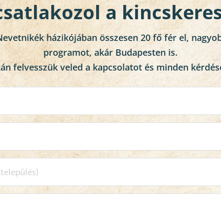
s csatlakozol a kincsker
Nevetnikék házikójában összesen 20 fő fér el, nagyobb
programot, akár Budapesten is.
után felvesszük veled a kapcsolatot és minden kérdés