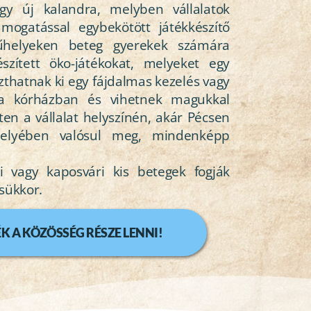
gy új kalandra, melyben vállalatok 
mogatással egybekötött játékkészítő 
űhelyeken beteg gyerekek számára 
szített öko-játékokat, melyeket egy 
zthatnak ki egy fájdalmas kezelés vagy 
a kórházban és vihetnek magukkal 
n a vállalat helyszínén, akár Pécsen 
elyében valósul meg, mindenképp 
i vagy kaposvári kis betegek fogják 
sükkor. 
K A KÖZÖSSÉG RÉSZE LENNI!