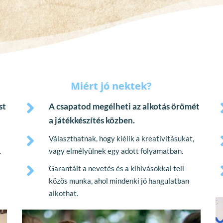
Miért jó nektek?
t 
A csapatod megélheti az alkotás örömét 
a játékkészítés közben.
Választhatnak, hogy kiélik a kreativitásukat, 
.
vagy elmélyülnek egy adott folyamatban.
Garantált a nevetés és a kihívásokkal teli 
közös munka, ahol mindenki jó hangulatban 
alkothat.