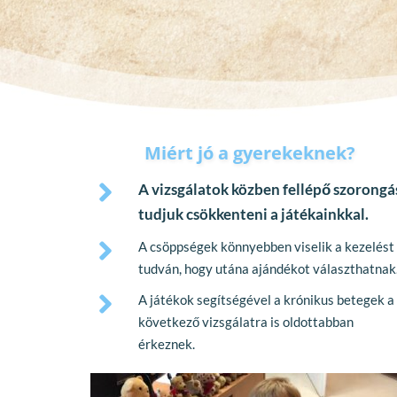
Miért jó a gyerekeknek?
A vizsgálatok közben fellépő szorongás
tudjuk csökkenteni a játékainkkal.
A csöppségek könnyebben viselik a kezelést 
tudván, hogy utána ajándékot választhatnak
A játékok segítségével a krónikus betegek a 
következő vizsgálatra is oldottabban 
érkeznek.