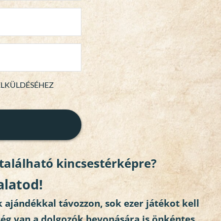
 ELKÜLDÉSÉHEZ
 található kincsestérképre?
alatod! 
ajándékkal távozzon, sok ezer játékot kell 
ég van a dolgozók bevonására is önkéntes 