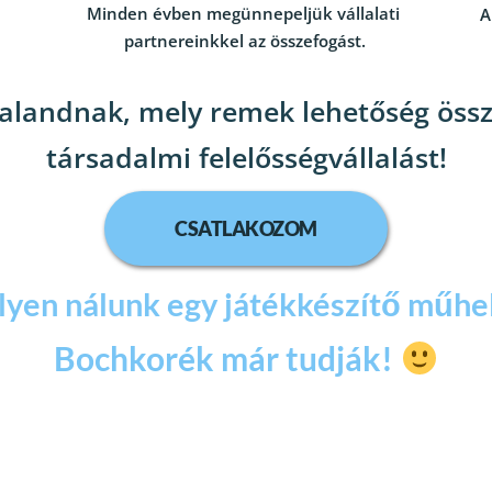
Minden évben megünnepeljük vállalati 
A
partnereinkkel az összefogást.
kalandnak, mely remek lehetőség össze
társadalmi felelősségvállalást!
CSATLAKOZOM
lyen nálunk egy játékkészítő műhel
Bochkorék már tudják! 