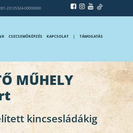
001-23125324-00000000
NK
CSECSEMŐKÉPZÉS
KAPCSOLAT
|
TÁMOGATÁS
ÍTŐ MŰHELY
rt
lített kincsesládákig