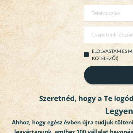
ELOLVASTAM ÉS M
KÖTELEZŐ!)
Szeretnéd, hogy a Te logód
Legyen 
Ahhoz, hogy egész évben újra tudjuk tölteni
legyártanunk, amihez 100 vállalat bevonás